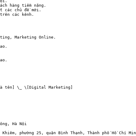
ội.

ách hàng tiềm năng.

t các chủ đề mới.

trên các kênh.

ting, Marketing Online.

ao.

ao.

à tên] \_ \[Digital Marketing]

ông, Hà Nội

 Khiêm, phường 25, quận Bình Thạnh, Thành phố Hồ Chí Min