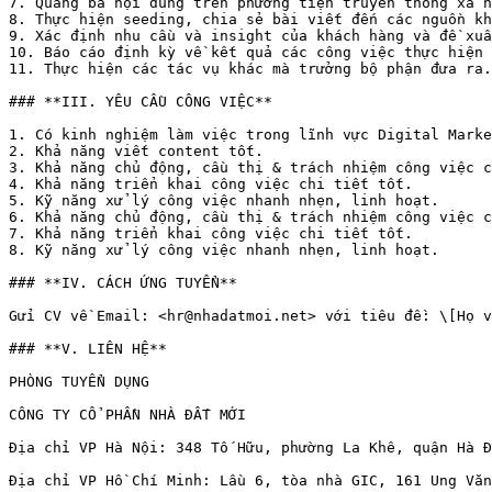
7. Quảng bá nội dung trên phương tiện truyền thông xã h
8. Thực hiện seeding, chia sẻ bài viết đến các nguồn kh
9. Xác định nhu cầu và insight của khách hàng và đề xuấ
10. Báo cáo định kỳ về kết quả các công việc thực hiện 
11. Thực hiện các tác vụ khác mà trưởng bộ phận đưa ra.

### **III. YÊU CẦU CÔNG VIỆC**

1. Có kinh nghiệm làm việc trong lĩnh vực Digital Marke
2. Khả năng viết content tốt.

3. Khả năng chủ động, cầu thị & trách nhiệm công việc c
4. Khả năng triển khai công việc chi tiết tốt.

5. Kỹ năng xử lý công việc nhanh nhẹn, linh hoạt.

6. Khả năng chủ động, cầu thị & trách nhiệm công việc c
7. Khả năng triển khai công việc chi tiết tốt.

8. Kỹ năng xử lý công việc nhanh nhẹn, linh hoạt.

### **IV. CÁCH ỨNG TUYỂN**

Gửi CV về Email: <hr@nhadatmoi.net> với tiêu đề: \[Họ v
### **V. LIÊN HỆ**

PHÒNG TUYỂN DỤNG

CÔNG TY CỔ PHẦN NHÀ ĐẤT MỚI

Địa chỉ VP Hà Nội: 348 Tố Hữu, phường La Khê, quận Hà Đ
Địa chỉ VP Hồ Chí Minh: Lầu 6, tòa nhà GIC, 161 Ung Văn