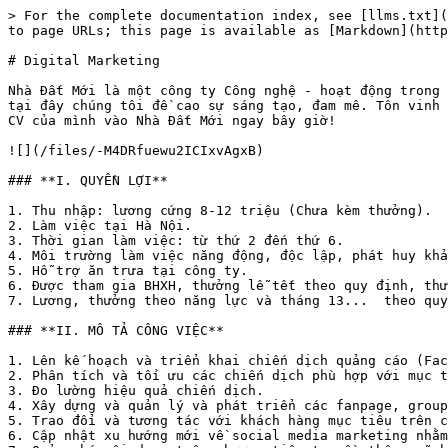
> For the complete documentation index, see [llms.txt](
to page URLs; this page is available as [Markdown](http
# Digital Marketing

Nhà Đất Mới là một công ty Công nghệ - hoạt động trong 
tại đây chúng tôi đề cao sự sáng tạo, đam mê. Tôn vinh 
CV của mình vào Nhà Đất Mới ngay bây giờ!

![](/files/-M4DRfuewu2ICIxvAgxB)

### **I. QUYỀN LỢI**

1. Thu nhập: lương cứng 8-12 triệu (Chưa kèm thưởng).

2. Làm việc tại Hà Nội.

3. Thời gian làm việc: từ thứ 2 đến thứ 6.

4. Môi trường làm việc năng động, độc lập, phát huy khả
5. Hỗ trợ ăn trưa tại công ty.

6. Được tham gia BHXH, thưởng lễ tết theo quy định, thư
7. Lương, thưởng theo năng lực và tháng 13...  theo quy
### **II. MÔ TẢ CÔNG VIỆC**

1. Lên kế hoạch và triển khai chiến dịch quảng cáo (Fac
2. Phân tích và tối ưu các chiến dịch phù hợp với mục t
3. Đo lường hiệu quả chiến dịch.

4. Xây dựng và quản lý và phát triển các fanpage, group
5. Trao đổi và tương tác với khách hàng mục tiêu trên c
6. Cập nhật xu hướng mới về social media marketing nhằm