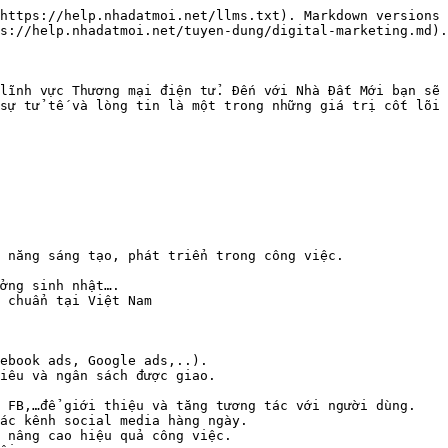
https://help.nhadatmoi.net/llms.txt). Markdown versions 
s://help.nhadatmoi.net/tuyen-dung/digital-marketing.md).

lĩnh vực Thương mại điện tử. Đến với Nhà Đất Mới bạn sẽ 
sự tử tế và lòng tin là một trong những giá trị cốt lõi 
 năng sáng tạo, phát triển trong công việc.

ởng sinh nhật….

 chuẩn tại Việt Nam

ebook ads, Google ads,..).

iêu và ngân sách được giao.

 FB,…để giới thiệu và tăng tương tác với người dùng.

ác kênh social media hàng ngày.

 nâng cao hiệu quả công việc.
